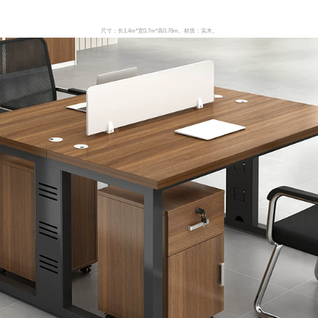
尺寸：长1.4m*宽0.7m*高0.76m。材质：实木。